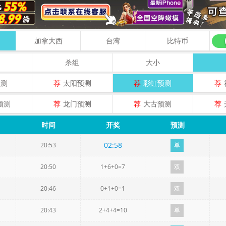
加拿大西
台湾
比特币
杀组
大小
预测
荐
太阳预测
荐
彩虹预测
荐
预测
荐
龙门预测
荐
大古预测
荐
时间
开奖
预测
02
:
58
20:53
单
20:50
1+6+0=7
双
20:46
0+1+0=1
双
20:43
2+4+4=10
单