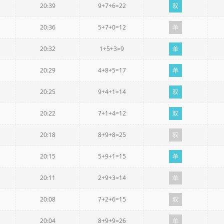
20:39
9+7+6=22
双
20:36
5+7+0=12
单
20:32
1+5+3=9
单
20:29
4+8+5=17
单
20:25
9+4+1=14
双
20:22
7+1+4=12
双
20:18
8+9+8=25
双
20:15
5+9+1=15
单
20:11
2+9+3=14
单
20:08
7+2+6=15
双
20:04
8+9+9=26
单