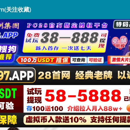
com(关注收藏)