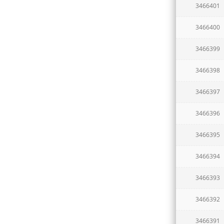
3466401
3466400
3466399
3466398
3466397
3466396
3466395
3466394
3466393
3466392
3466391