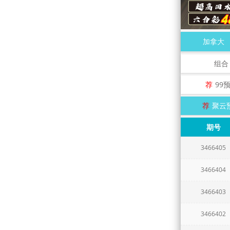
加拿大
组合
荐
99
荐
聚云
期号
3466405
3466404
3466403
3466402