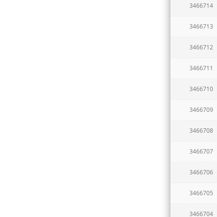
3466714
3466713
3466712
3466711
3466710
3466709
3466708
3466707
3466706
3466705
3466704