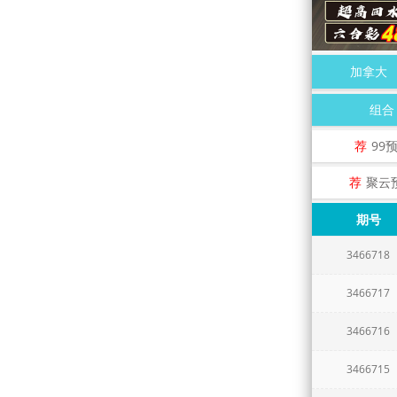
加拿大
组合
荐
99
荐
聚云
期号
3466718
3466717
3466716
3466715