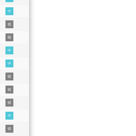
中
错
错
中
中
错
错
错
中
错